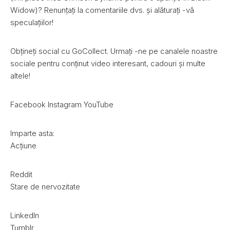
Widow)? Renunțați la comentariile dvs. și alăturați -vă
speculațiilor!
Obțineți social cu GoCollect. Urmați -ne pe canalele noastre
sociale pentru conținut video interesant, cadouri și multe
altele!
Facebook Instagram YouTube
Imparte asta:
Acțiune
Reddit
Stare de nervozitate
LinkedIn
Tumblr