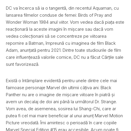
DC va încerca să ia o tangentă, din recentul Aquaman, cu
lansarea filmelor conduse de femei: Birds of Pray and
Wonder Woman 1984 anul viitor. Vom vedea dacă piața este
reacționară la aceste imagini în mișcare sau dacă vom
vedea colecționarii să se concentreze pe viitoarea
repornire a Batman, împreună cu imaginea de film Black
Adam, anunțată pentru 2021. Dintre toate studiourile de film
care influențează valorile comice, DC nu a făcut Cărțile sale
sunt favorizează.
Există o întâmplare evidentă pentru unele dintre cele mai
faimoase personaje Marvel din ultimii câțiva ani. Black
Panther nu are o imagine de mișcare viitoare în piatră și
avem un decalaj de doi ani până la următorul Dr. Strange.
Vom avea, de asemenea, sosirea lui Shang-Chi, care ar
putea fi cel mai mare beneficiar al unui anunț Marvel Motion
Picture vreodată. Îmi amintesc o perioadă în care copiile
Marvel Special Edition #15 erau accesibile. Acum poate fi