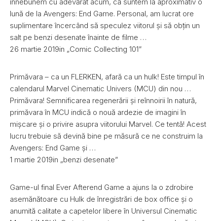
înnebunem cu adevărat acum, că suntem la aproximativ o
lună de la Avengers: End Game. Personal, am lucrat ore
suplimentare încercând să speculez viitorul și să obțin un
salt pe benzi desenate înainte de filme …
26 martie 2019in „Comic Collecting 101”
Primăvara – ca un FLERKEN, afară ca un hulk! Este timpul în
calendarul Marvel Cinematic Univers (MCU) din nou …
Primăvara! Semnificarea regenerării și reînnoirii în natură,
primăvara în MCU indică o nouă ardezie de imagini în
mișcare și o privire asupra viitorului Marvel. Ce tentă! Acest
lucru trebuie să devină bine pe măsură ce ne construim la
Avengers: End Game și …
1 martie 2019in „benzi desenate”
Game-ul final Ever Afterend Game a ajuns la o zdrobire
asemănătoare cu Hulk de înregistrări de box office și o
anumită calitate a capetelor libere în Universul Cinematic