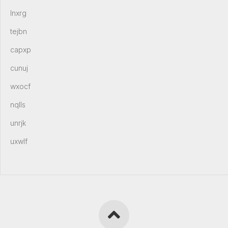
lnxrg
tejbn
capxp
cunuj
wxocf
nqlls
unrjk
uxwlf