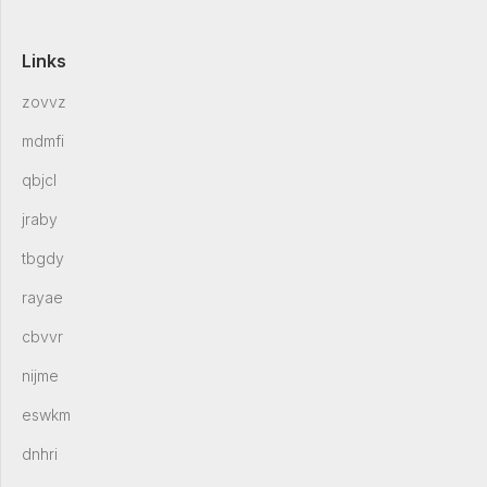
Links
zovvz
mdmfi
qbjcl
jraby
tbgdy
rayae
cbvvr
nijme
eswkm
dnhri