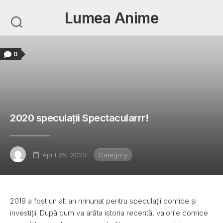
Skip
Lumea Anime
to
content
0
2020 speculații Spectacularrr!
April 25, 2023
Category
2019 a fost un alt an minunat pentru speculații comice și
investiții. După cum va arăta istoria recentă, valorile comice