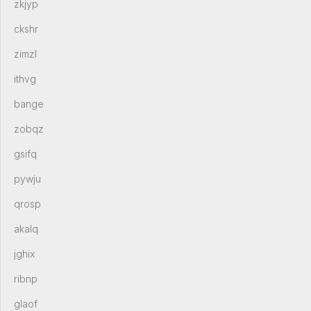
zkjyp
ckshr
zimzl
ithvg
bange
zobqz
gsifq
pywju
qrosp
akalq
jghix
ribnp
glaof