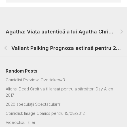
Agatha: Viața autentică a lui Agatha Christie
Valiant Palking Prognoza extinsă pentru 22.04.2015
Random Posts
Comiclist Preview: Overtaken#3
Aliens: Dead Orbit va fi lansat pentru a sărbători Day Alien
2017
2020 speculații Spectacularrr!
Comiclist: Image Comics pentru 15/08/2012
Videoclipul zilei