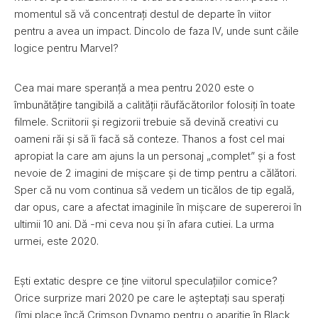
momentul să vă concentrați destul de departe în viitor
pentru a avea un impact. Dincolo de faza IV, unde sunt căile
logice pentru Marvel?
Cea mai mare speranță a mea pentru 2020 este o
îmbunătățire tangibilă a calității răufăcătorilor folosiți în toate
filmele. Scriitorii și regizorii trebuie să devină creativi cu
oameni răi și să îi facă să conteze. Thanos a fost cel mai
apropiat la care am ajuns la un personaj „complet” și a fost
nevoie de 2 imagini de mișcare și de timp pentru a călători.
Sper că nu vom continua să vedem un ticălos de tip egală,
dar opus, care a afectat imaginile în mișcare de supereroi în
ultimii 10 ani. Dă -mi ceva nou și în afara cutiei. La urma
urmei, este 2020.
Ești extatic despre ce ține viitorul speculațiilor comice?
Orice surprize mari 2020 pe care le așteptați sau sperați
(îmi place încă Crimson Dynamo pentru o apariție în Black