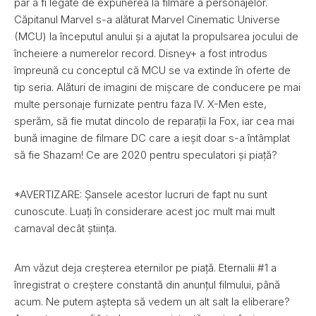
par a fi legate de expunerea la filmare a personajelor.
Căpitanul Marvel s-a alăturat Marvel Cinematic Universe
(MCU) la începutul anului și a ajutat la propulsarea jocului de
încheiere a numerelor record. Disney+ a fost introdus
împreună cu conceptul că MCU se va extinde în oferte de
tip seria. Alături de imagini de mișcare de conducere pe mai
multe personaje furnizate pentru faza IV. X-Men este,
sperăm, să fie mutat dincolo de reparații la Fox, iar cea mai
bună imagine de filmare DC care a ieșit doar s-a întâmplat
să fie Shazam! Ce are 2020 pentru speculatori și piață?
*AVERTIZARE: Șansele acestor lucruri de fapt nu sunt
cunoscute. Luați în considerare acest joc mult mai mult
carnaval decât știința.
Am văzut deja creșterea eternilor pe piață. Eternalii #1 a
înregistrat o creștere constantă din anunțul filmului, până
acum. Ne putem aștepta să vedem un alt salt la eliberare?