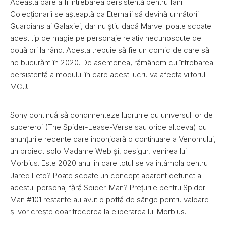
Aceasta pare a fi întrebarea persistentă pentru fani.
Colecționarii se așteaptă ca Eternalii să devină următorii
Guardians ai Galaxiei, dar nu știu dacă Marvel poate scoate
acest tip de magie pe personaje relativ necunoscute de
două ori la rând. Acesta trebuie să fie un comic de care să
ne bucurăm în 2020. De asemenea, rămânem cu întrebarea
persistentă a modului în care acest lucru va afecta viitorul
MCU.
Sony continuă să condimenteze lucrurile cu universul lor de
supereroi (The Spider-Lease-Verse sau orice altceva) cu
anunțurile recente care înconjoară o continuare a Venomului,
un proiect solo Madame Web și, desigur, venirea lui
Morbius. Este 2020 anul în care totul se va întâmpla pentru
Jared Leto? Poate scoate un concept aparent defunct al
acestui personaj fără Spider-Man? Prețurile pentru Spider-
Man #101 restante au avut o poftă de sânge pentru valoare
și vor crește doar trecerea la eliberarea lui Morbius.