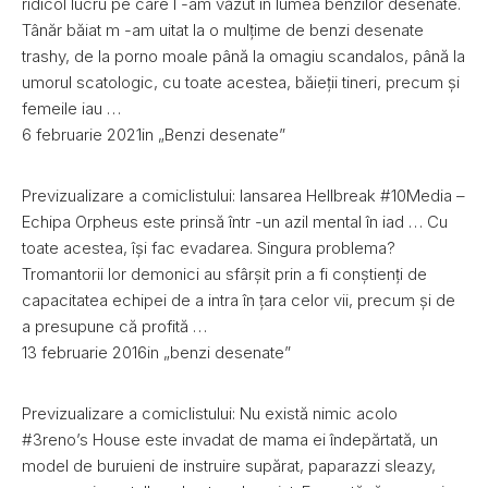
ridicol lucru pe care l -am văzut în lumea benzilor desenate.
Tânăr băiat m -am uitat la o mulțime de benzi desenate
trashy, de la porno moale până la omagiu scandalos, până la
umorul scatologic, cu toate acestea, băieții tineri, precum și
femeile iau …
6 februarie 2021in „Benzi desenate”
Previzualizare a comiclistului: lansarea Hellbreak #10Media –
Echipa Orpheus este prinsă într -un azil mental în iad … Cu
toate acestea, își fac evadarea. Singura problema?
Tromantorii lor demonici au sfârșit prin a fi conștienți de
capacitatea echipei de a intra în țara celor vii, precum și de
a presupune că profită …
13 februarie 2016in „benzi desenate”
Previzualizare a comiclistului: Nu există nimic acolo
#3reno’s House este invadat de mama ei îndepărtată, un
model de buruieni de instruire supărat, paparazzi sleazy,