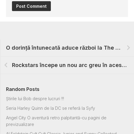
O dorință întunecată aduce război la The Forgotten Realms
Rockstars începe un nou arc greu în acest august
Random Posts
Știrile lui Bob despre lucruri !!!
Seria Harley Quinn de la DC se referă la Syfy
Angel City O aventură retro palpitantă-cu pagini de
previzualizare
Al Feldstein Cult Cult Classic Junior and Sunny Collected