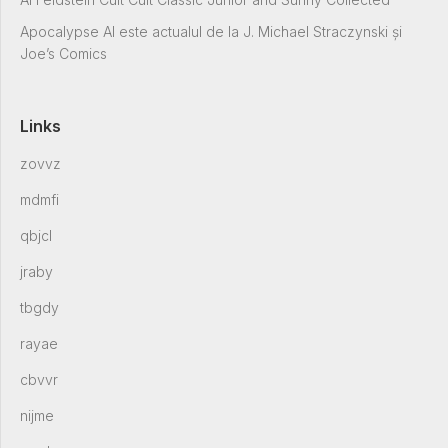
Apocalypse Al este actualul de la J. Michael Straczynski și
Joe’s Comics
Links
zovvz
mdmfi
qbjcl
jraby
tbgdy
rayae
cbvvr
nijme