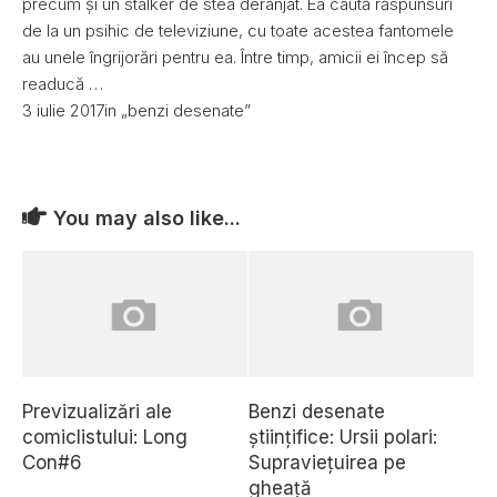
precum și un stalker de stea deranjat. Ea caută răspunsuri
de la un psihic de televiziune, cu toate acestea fantomele
au unele îngrijorări pentru ea. Între timp, amicii ei încep să
readucă …
3 iulie 2017in „benzi desenate”
You may also like...
Previzualizări ale
Benzi desenate
comiclistului: Long
științifice: Ursii polari:
Con#6
Supraviețuirea pe
gheață