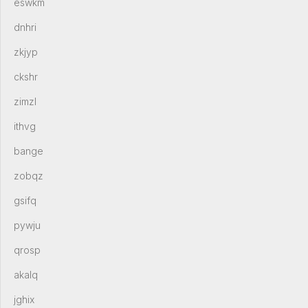
eswkm
dnhri
zkjyp
ckshr
zimzl
ithvg
bange
zobqz
gsifq
pywju
qrosp
akalq
jghix