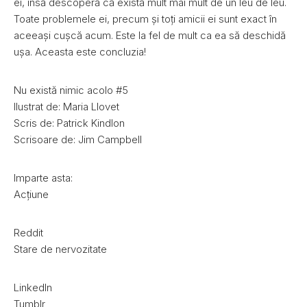
ei, însă descoperă că există mult mai mult de un leu de leu.
Toate problemele ei, precum și toți amicii ei sunt exact în
aceeași cușcă acum. Este la fel de mult ca ea să deschidă
ușa. Aceasta este concluzia!
Nu există nimic acolo #5
Ilustrat de: Maria Llovet
Scris de: Patrick Kindlon
Scrisoare de: Jim Campbell
Imparte asta:
Acțiune
Reddit
Stare de nervozitate
LinkedIn
Tumblr