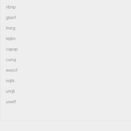
ribnp
glaof
lnxrg
tejbn
capxp
cunuj
wxocf
nqlls
unrjk
uxwlf