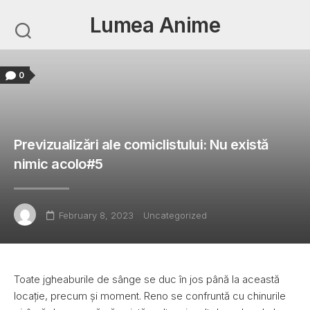
Skip
Lumea Anime
to
content
0
Previzualizări ale comiclistului: Nu există
nimic acolo#5
February 8, 2023
Uncategorized
Toate jgheaburile de sânge se duc în jos până la această
locație, precum și moment. Reno se confruntă cu chinurile